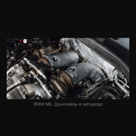
BMW M8. Даунпайпы в хитшилде