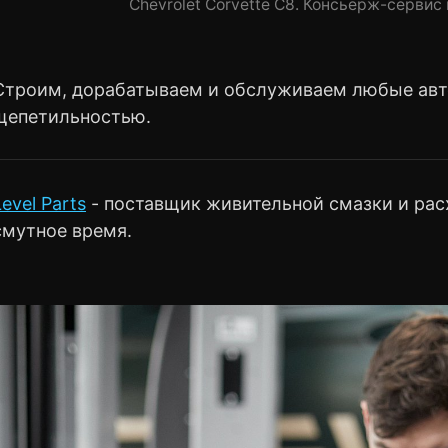
Chevrolet Corvette C8. Консьерж-сервис
Строим, дорабатываем и обслуживаем любые авт
щепетильностью.
Level Parts
- поставщик живительной смазки и рас
смутное время.