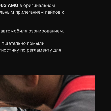
G63 AMG
в оригинальном
альным прилеганием пайпов к
е автомобиля озонированием.
ы тщательно помыли
ностику по регламенту для