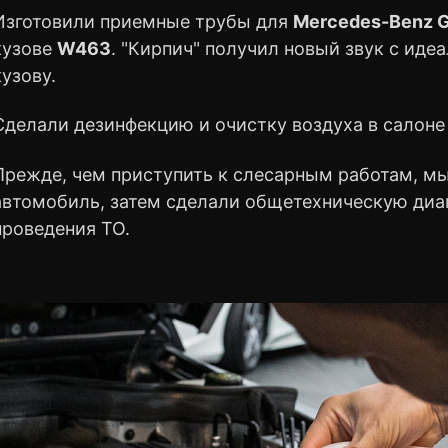
Изготовили приемные трубы для
Mercedes-Benz 
кузове
W463
. "Кирпич" получил новый звук с иде
кузову.
Сделали дезинфекцию и очистку воздуха в салон
Прежде, чем приступить к слесарным работам, м
автомобиль, затем сделали общетехническую диаг
проведения ТО.