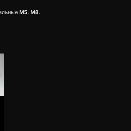
уальные
M5
,
M8
.