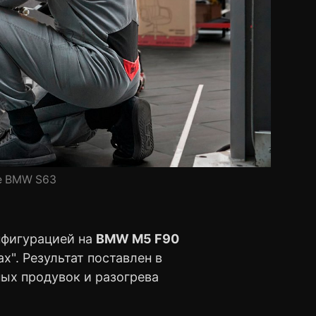
ле BMW S63
нфигурацией на
BMW M5 F90
х". Результат поставлен в
ых продувок и разогрева