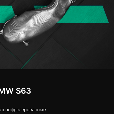
BMW S63
цельнофрезерованные