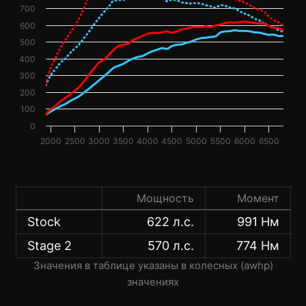
700
600
500
400
300
200
100
0
2000
2500
3000
3500
4000
4500
5000
5500
6000
6500
Мощность
Момент
Stock
622 л.с.
991 Нм
Stage 2
570 л.с.
774 Нм
Значения в таблице указаны в колесных (awhp)
значениях