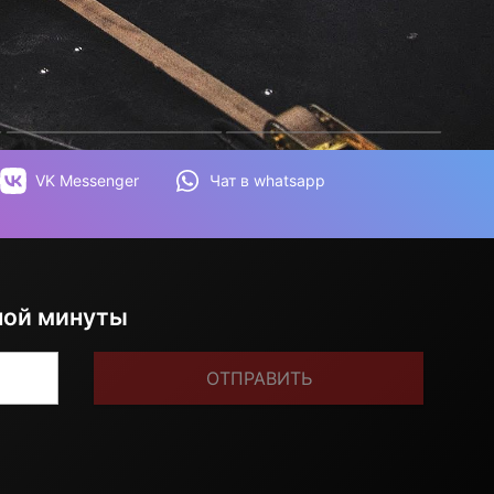
VK Messenger
Чат в whatsapp
ной минуты
ОТПРАВИТЬ