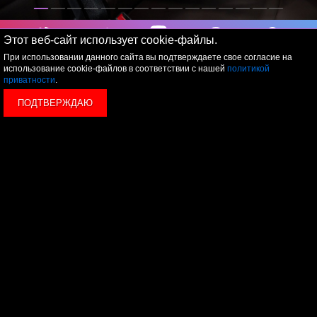
Этот веб-сайт использует cookie-файлы.
Обратный
Чат в telegram
VK Messenger
Чат в whatsapp
Маршрут
звонок
При использовании данного сайта вы подтверждаете свое согласие на
использование cookie-файлов в соответствии с нашей
политикой
приватности
.
ПОДТВЕРЖДАЮ
Отправьте заявку и мы перезвоним
вам в течение одной минуты
ОТПРАВИТЬ