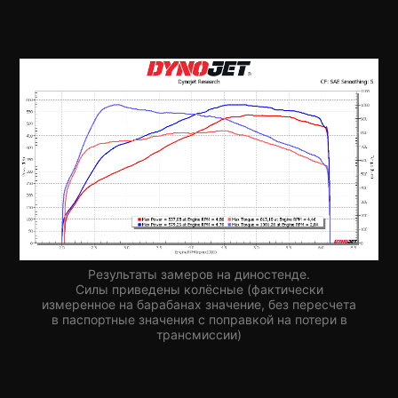
Результаты замеров на диностенде.
Силы приведены колёсные (фактически
измеренное на барабанах значение, без пересчета
в паспортные значения с поправкой на потери в
трансмиссии)