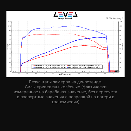
Результаты замеров на диностенде.
Силы приведены колёсные (фактически
измеренное на барабанах значение, без пересчета
в паспортные значения с поправкой на потери в
трансмиссии)