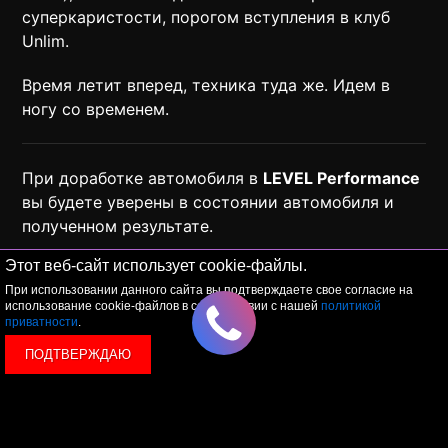
суперкаристости, порогом вступления в клуб
Unlim.
Время летит вперед, техника туда же. Идем в
ногу со временем.
При доработке автомобиля в
LEVEL Performance
вы будете уверены в состоянии автомобиля и
полученном результате.
Этот веб-сайт использует cookie-файлы.
Мы не просто изменим ваш автомобиль, но с
При использовании данного сайта вы подтверждаете свое согласие на
удовольствием покажем и расскажем обо всех
использование cookie-файлов в соответствии с нашей
политикой
работах и изменениях.
приватности
.
ПОДТВЕРЖДАЮ
Вы можете присутствовать и при диагностике, и
при работе на диностенде в комфортных и
безопасных условиях.