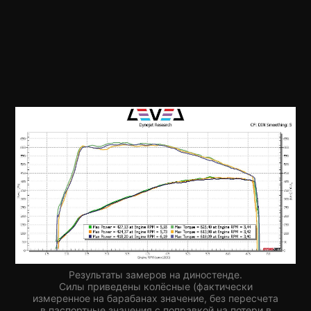
Результаты замеров на диностенде.
Силы приведены колёсные (фактически
измеренное на барабанах значение, без пересчета
в паспортные значения с поправкой на потери в