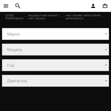
LEVEL
мощностной тюнинг /
чип-тюнинг bmw в level
Performance
чип-тюнинг
performance
Марка
Модель
Год
Двигатель