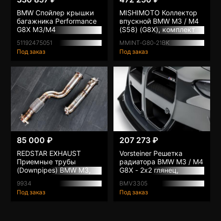
BMW Спойлер крышки
MISHIMOTO Коллектор
багажника Performance
впускной BMW M3 / M4
G8X M3/M4
(S58) (G8X), комплект
51192475051
MMINT-G80-21BK
Под заказ
Под заказ
85 000 ₽
207 273 ₽
REDSTAR EXHAUST
Vorsteiner Решетка
Приемные трубы
радиатора BMW M3 / M4
(Downpipes) BMW M3,
G8X - 2x2 глянец,
M4 (G8X) без
карбон
9934
BMV3305
катализаторов
Под заказ
Под заказ