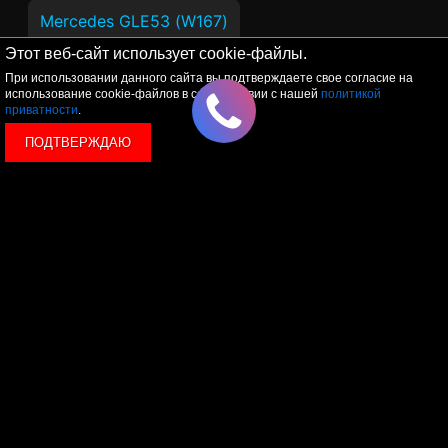
Mercedes GLE53 (W167)
Этот веб-сайт использует cookie-файлы.
Mercedes GLE53 Coupe (C167)
При использовании данного сайта вы подтверждаете свое согласие на
использование cookie-файлов в соответствии с нашей
политикой
приватности
.
Mercedes GLS53 (X167)
ПОДТВЕРЖДАЮ
AMG GT:
Mercedes GT43 (X290)
Mercedes GT53 (X290)
Не нашли свою модель в списке?
Свяжитесь с нами
- мы подскажем, какие
возможности чип-тюнинга доступны именно для
вашего двигателя и конфигурации автомобиля.