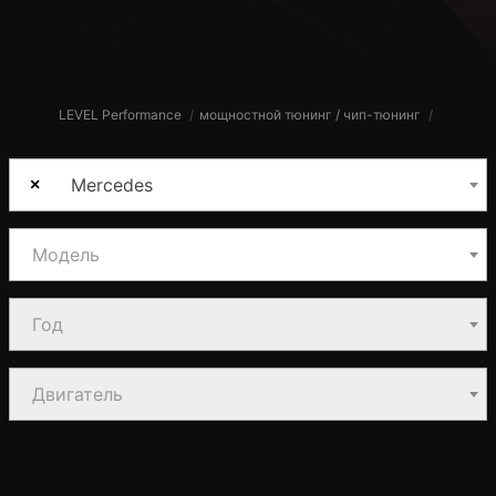
LEVEL Performance
мощностной тюнинг / чип-тюнинг
Mercedes
×
Модель
Год
Двигатель