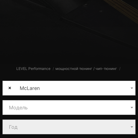
LEVEL Performance
мощностной тюнинг / чип-тюнинг
McLaren
×
Модель
Год