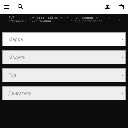
LEVEL
мощностной тюнинг /
чип-тюнинг porsche в
Performance
чип-тюнинг
level performance
Марка
Модель
Год
Двигатель