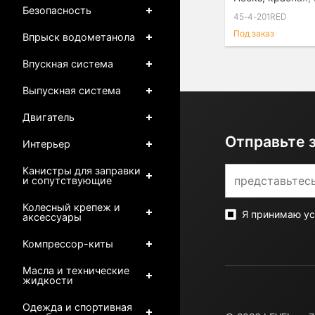
Безопасность
45-4-201RED
Под заказ
Впрыск водометанола
Впускная система
Выпускная система
Двигатель
Отправьте 
Интерьер
Канистры для заправки
и сопутствующие
Колесный крепеж и
Я принимаю у
аксессуары
Компрессор-киты
Масла и технические
жидкости
Одежда и спортивная