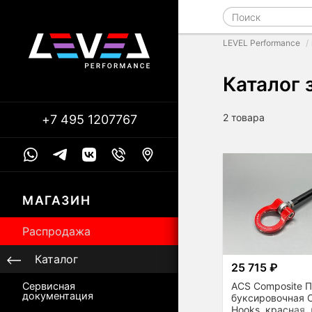
LEVEL Performance
Каталог 
2 товара
+7 495 1207767
МАГАЗИН
Распродажа
Каталог
25 715 ₽
ACS Composite П
Сервисная
документация
буксировочная 
Hooks, красная,