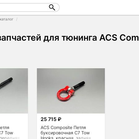
каталог
запчастей для тюнинга ACS Com
25 715 ₽
етля
ACS Composite Петля
C7 Tow
буксировочная C7 Tow
 передняя
Hooks, красная, задняя