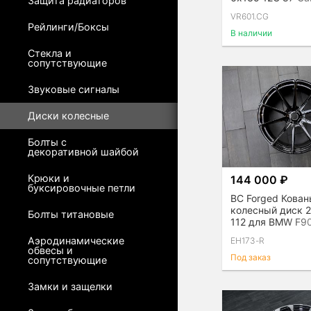
Защита радиаторов
Graphite
VR601.CG
Рейлинги/Боксы
В наличии
Стекла и
сопутствующие
Звуковые сигналы
Диски колесные
Болты с
декоративной шайбой
Крюки и
144 000 ₽
буксировочные петли
BC Forged Кова
колесный диск 2
Болты титановые
112 для BMW F90
M8, F93 M8 Gran
Аэродинамические
EH173-R
обвесы и
Под заказ
сопутствующие
Замки и защелки