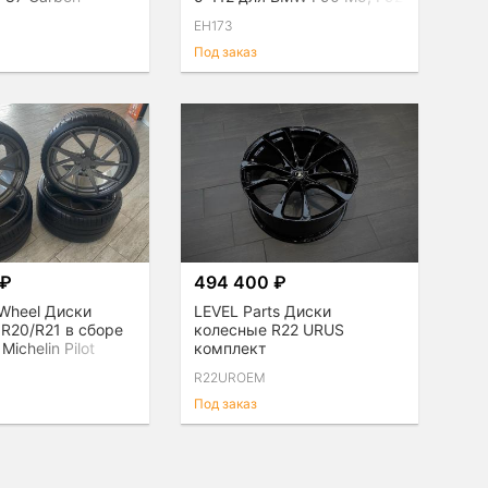
M8, F93 M8 Gran Coupe
EH173
Под заказ
 ₽
494 400 ₽
 Wheel Диски
LEVEL Parts Диски
R20/R21 в сборе
колесные R22 URUS
Michelin Pilot
комплект
 комплект 4шт
R22UROEM
Под заказ