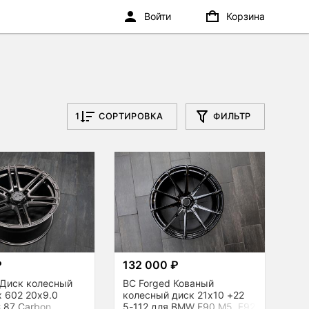
Войти
Корзина
1
СОРТИРОВКА
ФИЛЬТР
₽
132 000 ₽
r Диск колесный
BC Forged Кованый
 602 20x9.0
колесный диск 21x10 +22
 87 Carbon
5-112 для BMW F90 M5, F92