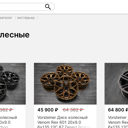
каталог
экстерьер
олесные
382 ₽
45 900 ₽
64 382 ₽
64 800 
 колесный
Vorsteiner Диск колесный
Vorsteine
0x9.0
Venom Rex 601 20x9.0
Venom Rex
rbon
6x135 12C 87 Desert Bronze
6x135 12C