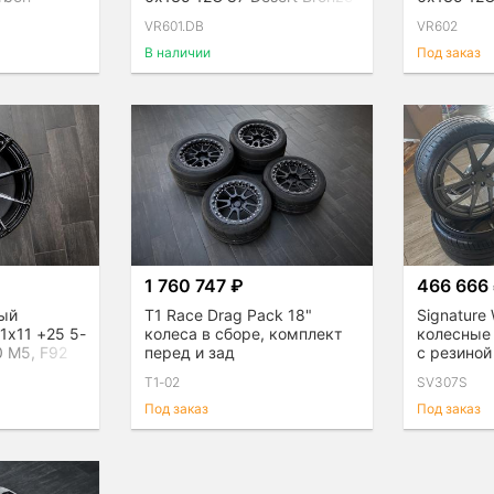
Graphite
VR601.DB
VR602
В наличии
Под заказ
1 760 747 ₽
466 666
ный
T1 Race Drag Pack 18"
Signature
1x11 +25 5-
колеса в сборе, комплект
колесные 
 M5, F92
перед и зад
с резиной 
 Coupe
Sport 4s,
T1-02
SV307S
Под заказ
Под заказ