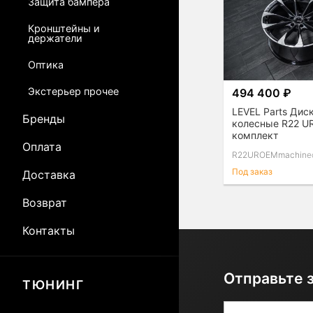
Защита бампера
Кронштейны и
держатели
Оптика
Экстерьер прочее
494 400 ₽
LEVEL Parts Дис
Бренды
колесные R22 U
комплект
Оплата
R22UROEMmachine
Под заказ
Доставка
Возврат
Контакты
Отправьте 
ТЮНИНГ