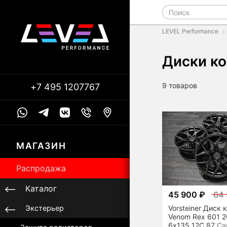
LEVEL Performance
Диски к
9 товаров
+7 495 1207767
МАГАЗИН
Распродажа
Каталог
45 900 ₽
64 
Vorsteiner Диск
Экстерьер
Venom Rex 601 2
6x135 12C 87 Ca