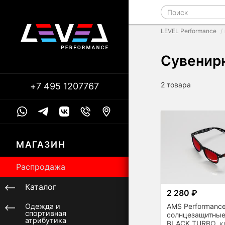
LEVEL Performance
Сувенир
2 товара
+7 495 1207767
МАГАЗИН
Распродажа
Каталог
2 280 ₽
AMS Performanc
Одежда и
спортивная
солнцезащитны
атрибутика
BLACK TURBO, к