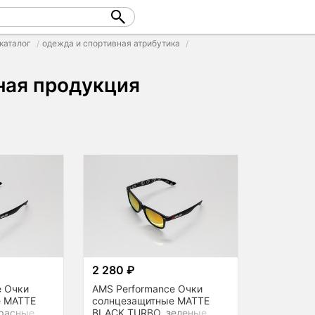
каталог
одежда и спортивная атрибутика
ная продукция
2 280 ₽
e Очки
AMS Performance Очки
е MATTE
солнцезащитные MATTE
расные
BLACK TURBO, зеленые