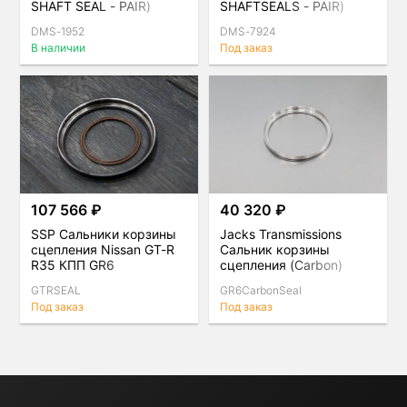
SHAFT SEAL - PAIR)
SHAFTSEALS - PAIR)
Nissan GT-R R35
Nissan GT-R R35
DMS-1952
DMS-7924
В наличии
Под заказ
107 566 ₽
40 320 ₽
SSP Сальники корзины
Jacks Transmissions
сцепления Nissan GT-R
Сальник корзины
R35 КПП GR6
сцепления (Carbon)
Nissan GT-R R35
GTRSEAL
GR6CarbonSeal
Под заказ
Под заказ