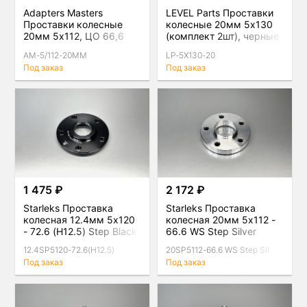
Adapters Masters
LEVEL Parts Проставки
Проставки колесные
колесные 20мм 5х130
20мм 5х112, ЦО 66,6
(комплект 2шт), черные
мм (комплект 2шт),
AM-5/112-20MM
LP-5X130-20
черные
Под заказ
Под заказ
1 475 ₽
2 172 ₽
Starleks Проставка
Starleks Проставка
колесная 12.4мм 5x120
колесная 20мм 5x112 -
- 72.6 (H12.5) Step Black
66.6 WS Step Silver
12.4SP5120-72.6(H12.5)
20SP5112-66.6 WS Step Sil
Под заказ
Под заказ