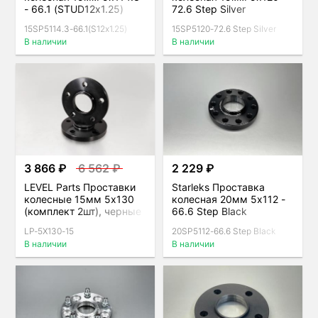
- 66.1 (STUD12х1.25)
72.6 Step Silver
Step Black
15SP5114.3-66.1(S12х1.25)
15SP5120-72.6 Step Silver
В наличии
В наличии
3 866 ₽
6 562 ₽
2 229 ₽
LEVEL Parts Проставки
Starleks Проставка
колесные 15мм 5х130
колесная 20мм 5x112 -
(комплект 2шт), черные
66.6 Step Black
LP-5X130-15
20SP5112-66.6 Step Black
В наличии
В наличии