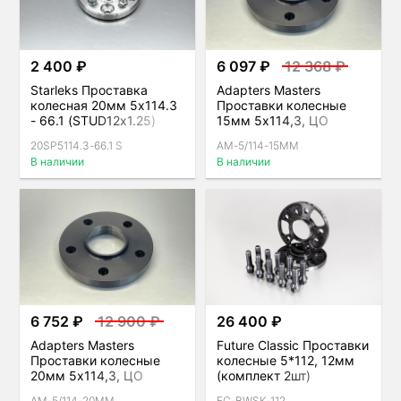
2 400 ₽
6 097 ₽
12 368 ₽
Starleks Проставка
Adapters Masters
колесная 20мм 5x114.3
Проставки колесные
- 66.1 (STUD12x1.25)
15мм 5х114,3, ЦО
Step Silver
67,1мм (комплект 2шт),
20SP5114.3-66.1 S
AM-5/114-15MM
черные
В наличии
В наличии
6 752 ₽
12 900 ₽
26 400 ₽
Adapters Masters
Future Classic Проставки
Проставки колесные
колесные 5*112, 12мм
20мм 5х114,3, ЦО
(комплект 2шт)
67,1мм (комплект 2шт),
AM-5/114-20MM
FC-BWSK-112