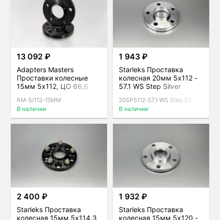
13 092 ₽
1 943 ₽
Adapters Masters
Starleks Проставка
Проставки колесные
колесная 20мм 5x112 -
15мм 5х112, ЦО 66,6
57.1 WS Step Silver
мм (комплект 2шт),
AM-5/112-15MM
20SP5112-57.1 WS Step Sil
черные
В наличии
В наличии
2 400 ₽
1 932 ₽
Starleks Проставка
Starleks Проставка
колесная 15мм 5x114.3
колесная 15мм 5x120 -