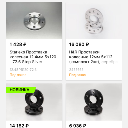
1 428 ₽
16 080 ₽
Starleks Проставка
H&R Проставки
колесная 12.4мм 5x120
колесные 12мм 5х112
- 72.6 Step Silver
(комплект 2шт), серебро
12.4SP5120-72.6
2455665
Под заказ
Под заказ
НОВИНКА
14 182 ₽
6 936 ₽