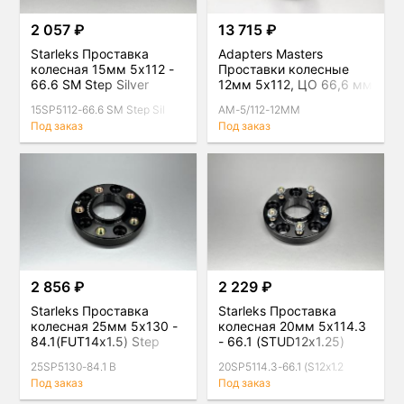
2 057 ₽
13 715 ₽
Starleks Проставка
Adapters Masters
колесная 15мм 5x112 -
Проставки колесные
66.6 SM Step Silver
12мм 5х112, ЦО 66,6 мм
(комплект 2шт), черные
15SP5112-66.6 SM Step Sil
AM-5/112-12MM
Под заказ
Под заказ
2 856 ₽
2 229 ₽
Starleks Проставка
Starleks Проставка
колесная 25мм 5x130 -
колесная 20мм 5x114.3
84.1(FUT14x1.5) Step
- 66.1 (STUD12x1.25)
Black
Step Black
25SP5130-84.1 B
20SP5114.3-66.1 (S12x1.2
Под заказ
Под заказ