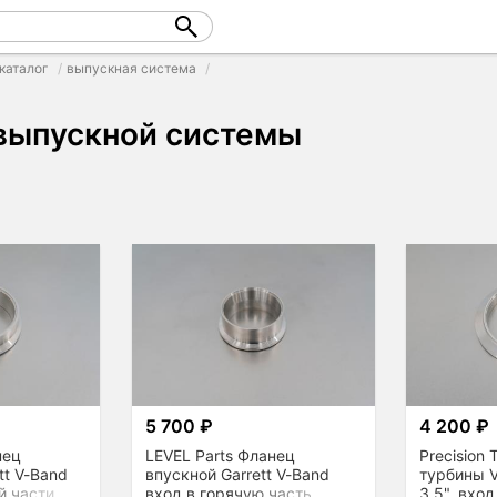
каталог
выпускная система
выпускной системы
5 700 ₽
4 200 ₽
нец
LEVEL Parts Фланец
Precision
tt V-Band
впускной Garrett V-Band
турбины V
й части
вход в горячую часть
3,5", вход