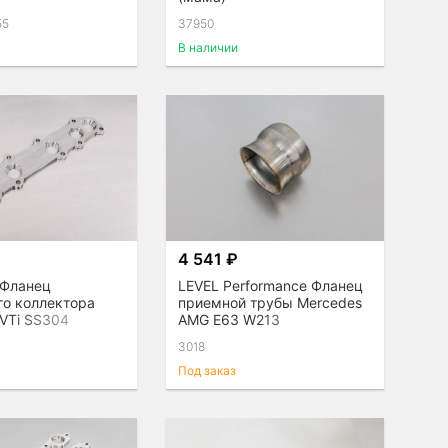
55
37950
В наличии
₽
4 541 ₽
s Фланец
LEVEL Performance Фланец
го коллектора
приемной трубы Mercedes
VTi SS304
AMG E63 W213
3018
Под заказ