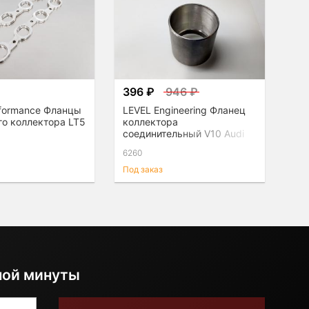
₽
396 ₽
946 ₽
rformance Фланцы
LEVEL Engineering Фланец
го коллектора LT5
коллектора
соединительный V10 Audi
R8/Lamborghini
6260
Под заказ
ной минуты