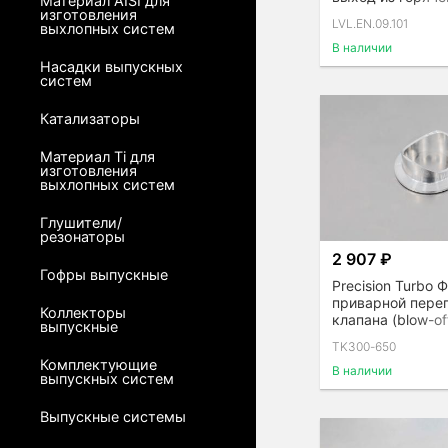
Материал AISI для
турбин G / GT / 
изготовления
LVL.EN.09.101
выхлопных систем
В наличии
Насадки выпускных
систем
Катализаторы
Материал Ti для
изготовления
выхлопных систем
Глушители/
резонаторы
2 907 ₽
Гофры выпускные
Precision Turbo 
приварной пере
Коллекторы
клапана (blow-of
выпускные
алюминий
TK300-650
Комплектующие
В наличии
выпускных систем
Выпускные системы