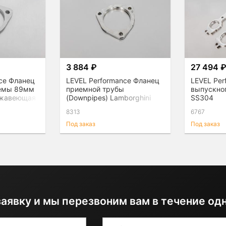
3 884 ₽
27 494 
ce Фланец
LEVEL Performance Фланец
LEVEL Pe
темы 89мм
приемной трубы
выпускно
ержавеющая
(Downpipes) Lamborghini
SS304
Urus, нержавеющая сталь
8313
6767
Под заказ
Под заказ
заявку и мы перезвоним вам в течение од