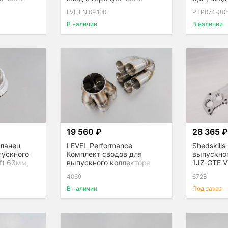
GTX
турбин G / GT/ GTX
LVL.EN.09.100
PTP074-30
В наличии
В наличии
19 560 ₽
28 365 
Фланец
LEVEL Performance
Shedskill
пускного
Комплект сводов для
выпускно
f) 63мм,
выпускного коллектора
1JZ-GTE V
V10, 5 в 1
4069
6728
В наличии
Под заказ