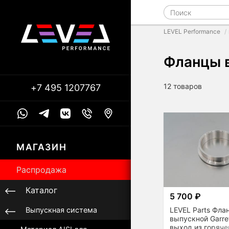
LEVEL Performance
Фланцы 
12 товаров
+7 495 1207767
МАГАЗИН
Распродажа
Каталог
5 700 ₽
LEVEL Parts Фла
Выпускная система
выпускной Garre
выход из горяче