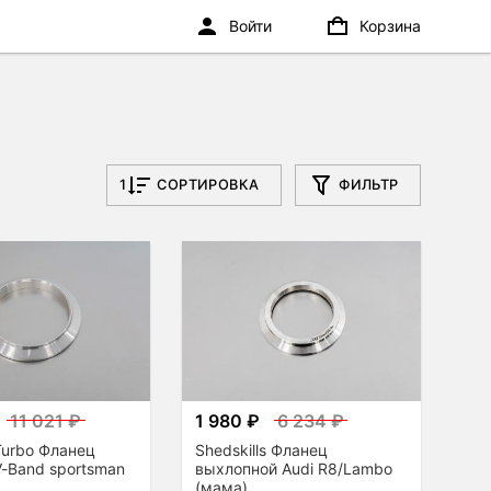
Войти
Корзина
1
СОРТИРОВКА
ФИЛЬТР
11 021 ₽
1 980 ₽
6 234 ₽
 Turbo Фланец
Shedskills Фланец
-Band sportsman
выхлопной Audi R8/Lambo
(мама)