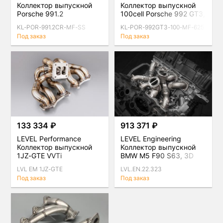
Коллектор выпускной
Коллектор выпускной
Porsche 991.2
100cell Porsche 992 GT3,
Carrera/GTS 3.0
Inconel, комплект
KL-POR-991.2CR-MF-SS
KL-POR-992GT3-100-MF-625
комплект
Под заказ
Под заказ
133 334 ₽
913 371 ₽
LEVEL Performance
LEVEL Engineering
Коллектор выпускной
Коллектор выпускной
1JZ-GTE VVTi
BMW M5 F90 S63, 3D
печать, SS
LVL EM 1JZ-GTE
LVL.EN.22.323
Под заказ
Под заказ