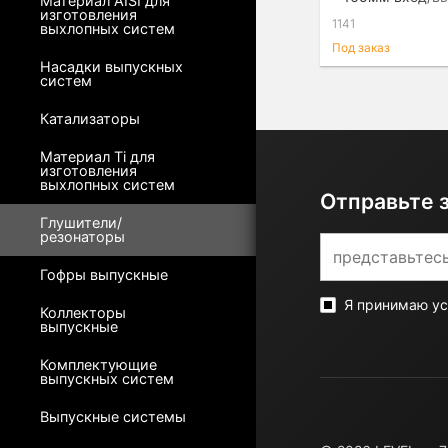
Материал AISI для
изготовления
1141
выхлопных систем
Под заказ
Насадки выпускных
систем
Катализаторы
Материал Ti для
изготовления
выхлопных систем
Отправьте 
Глушители/
резонаторы
Гофры выпускные
Я принимаю у
Коллекторы
выпускные
Комплектующие
выпускных систем
Выпускные системы