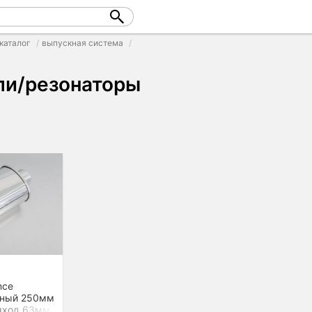
каталог
выпускная система
ли/резонаторы
nce
ьный 250мм
ыход 63мм