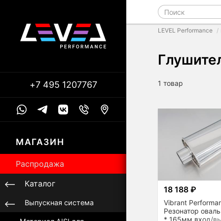
LEVEL Performance
Глушите
1 товар
+7 495 1207767
МАГАЗИН
Распродажа
Каталог
18 188 ₽
Vibrant Performa
Выпускная система
Резонатор овал
* 165мм вход/в