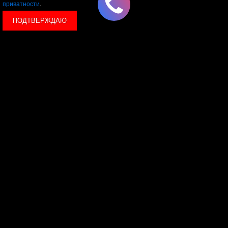
приватности
.
ПОДТВЕРЖДАЮ
© 2026 LEVEL
+7 495 1207767
Данный сайт носит исключительно информационный
характер, и ни при каких условиях, информационные
материалы и цены, размещенные на сайте, не являются
публичной офертой, определяемой положениями Статьи
437 Гражданского кодекса РФ.
Политика конфиденциальности
Пользовательское
соглашение