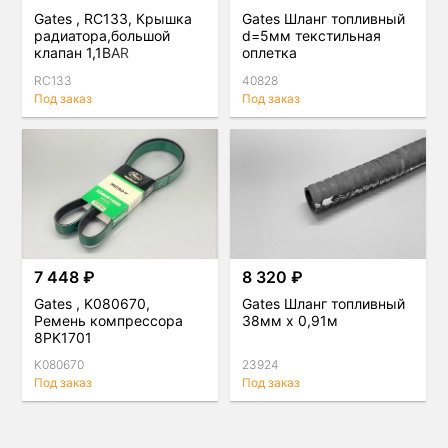
Gates , RC133, Крышка
Gates Шланг топливный
радиатора,большой
d=5мм текстильная
клапан 1,1BAR
оплетка
RC133
40828
Под заказ
Под заказ
7 448 ₽
8 320 ₽
Gates , K080670,
Gates Шланг топливный
Ремень компрессора
38мм х 0,91м
8PK1701
K080670
23924
Под заказ
Под заказ