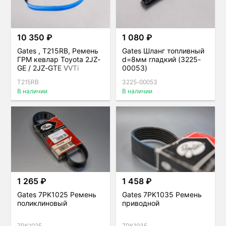
10 350 ₽
1 080 ₽
Gates , T215RB, Ремень
Gates Шланг топливный
ГРМ кевлар Toyota 2JZ-
d=8мм гладкий (3225-
GE / 2JZ-GTE VVTi
00053)
T215RB
3225-00053
В наличии
В наличии
1 265 ₽
1 458 ₽
Gates 7PK1025 Ремень
Gates 7PK1035 Ремень
поликлиновый
приводной
7PK1025
7PK1035