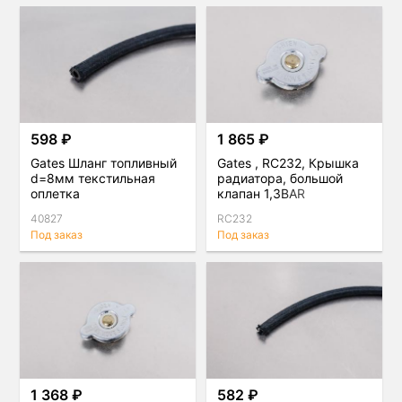
598 ₽
1 865 ₽
Gates Шланг топливный
Gates , RC232, Крышка
d=8мм текстильная
радиатора, большой
оплетка
клапан 1,3BAR
40827
RC232
Под заказ
Под заказ
1 368 ₽
582 ₽