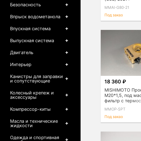
Безопасность
MMAI-G80-21
Под заказ
Впрыск водометанола
Впускная система
Выпускная система
Двигатель
Интерьер
Канистры для заправки
и сопутствующие
18 360 ₽
MISHIMOTO Про
Колесный крепеж и
М20*1,5, под ма
аксессуары
фильтр с термо
Компрессор-киты
MMOP-SPT
Под заказ
Масла и технические
жидкости
Одежда и спортивная