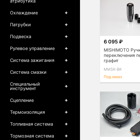
атрибутика
Охлаждение
Патрубки
Подвеска
6 095 ₽
Рулевое управление
MISHIMOTO Руч
переключения п
Система зажигания
графит
MMSK-BK
Система смазки
Под заказ
Специальный
инструмент
Сцепление
Термоизоляция
Топливная система
Тормозная система