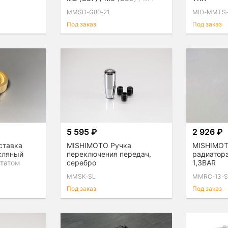
(G82)
MMSD-G80-21
MIO-MMTS-
Под заказ
Под заказ
5 595 ₽
2 926 ₽
ставка
MISHIMOTO Ручка
MISHIMO
сляный
переключения передач,
радиатора
статом
серебро
1,3BAR
MMSK-SL
MMRC-13-
Под заказ
Под заказ