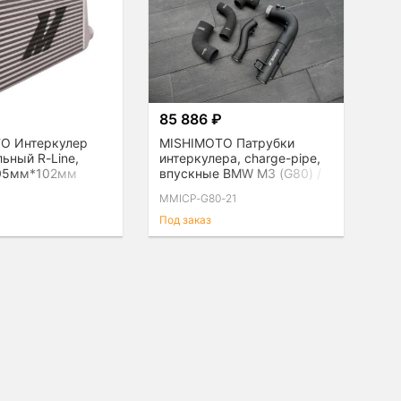
85 886 ₽
O Интеркулер
MISHIMOTO Патрубки
ьный R-Line,
интеркулера, charge-pipe,
05мм*102мм
впускные BMW M3 (G80) /
ыход 76мм)
M4 (G82) 2021+
MMICP-G80-21
Под заказ