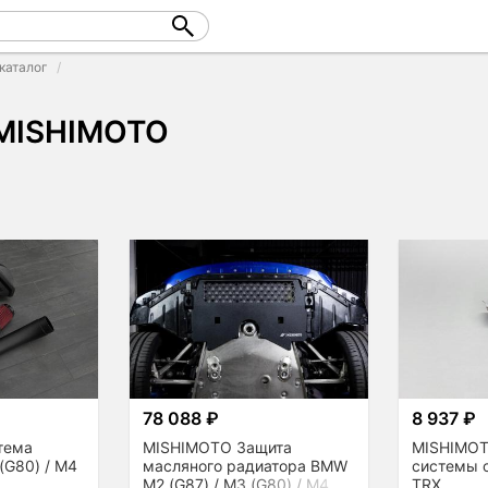
каталог
 MISHIMOTO
78 088 ₽
8 937 ₽
тема
MISHIMOTO Защита
MISHIMOT
(G80) / M4
масляного радиатора BMW
системы 
M2 (G87) / M3 (G80) / M4
TRX