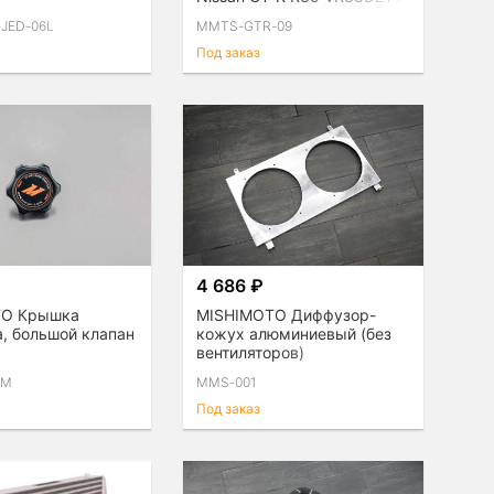
JED-06L
MMTS-GTR-09
Под заказ
4 686 ₽
TO Крышка
MISHIMOTO Диффузор-
, большой клапан
кожух алюминиевый (без
вентиляторов)
универсальный
SM
MMS-001
Под заказ