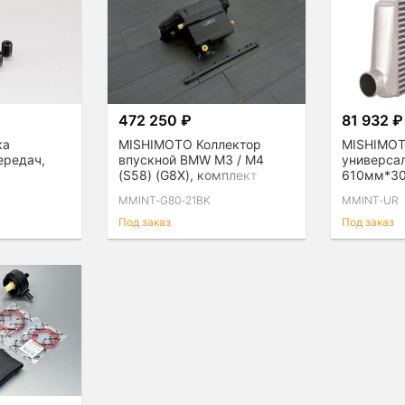
472 250 ₽
81 932 ₽
ка
MISHIMOTO Коллектор
MISHIMOT
ередач,
впускной BMW M3 / M4
универсал
(S58) (G8X), комплект
610мм*3
(Вход / в
MMINT-G80-21BK
MMINT-UR
Под заказ
Под заказ