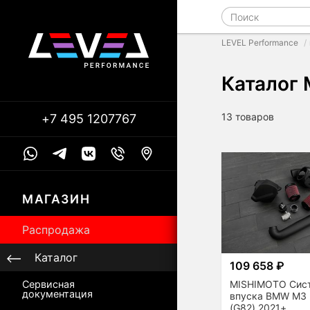
LEVEL Performance
Каталог
13 товаров
+7 495 1207767
МАГАЗИН
Распродажа
Каталог
109 658 ₽
MISHIMOTO Сис
Сервисная
документация
впуска BMW M3 
(G82) 2021+