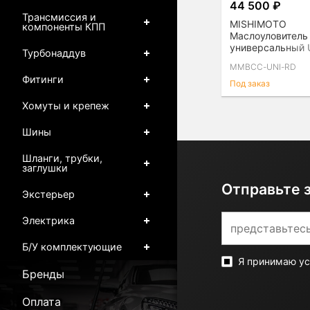
44 500 ₽
Трансмиссия и
MISHIMOTO
компоненты КПП
Маслоуловитель
универсальный U
Турбонаддув
Baffled Oil Catch
MMBCC-UNI-RD
Фитинги
Под заказ
Хомуты и крепеж
Шины
Шланги, трубки,
заглушки
Отправьте 
Экстерьер
Электрика
Б/У комплектующие
Я принимаю у
Бренды
Оплата