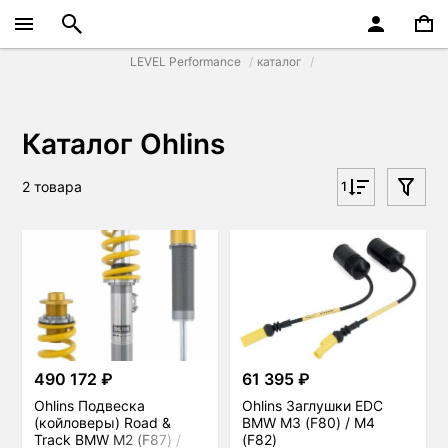
LEVEL Performance
каталог
Каталог Ohlins
2 товара
1
490 172 ₽
61 395 ₽
Ohlins Подвеска
Ohlins Заглушки EDC
(койловеры) Road &
BMW M3 (F80) / M4
Track BMW M2 (F87) /
(F82)