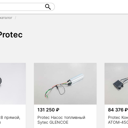
каталог
Protec
131 250 ₽
84 376 
N8 прямой,
Protec Насос топливный
Protec Ко
м
Sytec GLENCOE
ATOM-45