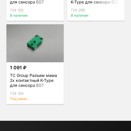
для сенсора EGT
K-Type для сенсора EGT
724-102
724-266
В наличии
В наличии
1 091 ₽
TC Group Разъем мама
2х контактный K-Type
для сенсора EGT
724-104
Под заказ