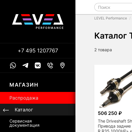
LEVEL Performance
Каталог 
2 товара
+7 495 1207767
МАГАЗИН
Распродажа
Каталог
506 250 ₽
The Driveshaft S
Сервисная
документация
Привода задние 
R R35 1000HP+ 