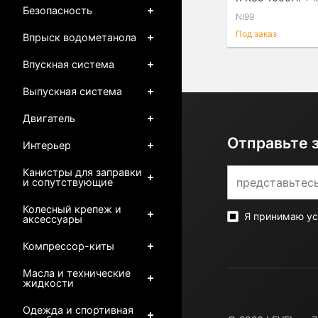
Безопасность
NI99
Под заказ
Впрыск водометанола
Впускная система
Выпускная система
Двигатель
Отправьте 
Интерьер
Канистры для заправки
и сопутствующие
Колесный крепеж и
Я принимаю у
аксессуары
Компрессор-киты
Масла и технические
жидкости
Одежда и спортивная