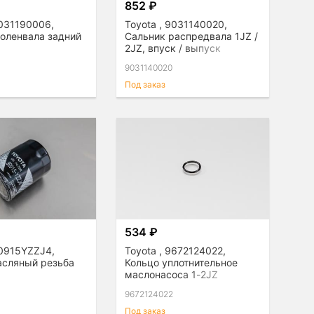
852 ₽
9031190006,
Toyota , 9031140020,
коленвала задний
Сальник распредвала 1JZ /
2JZ, впуск / выпуск
9031140020
Под заказ
534 ₽
90915YZZJ4,
Toyota , 9672124022,
асляный резьба
Кольцо уплотнительное
маслонасоса 1-2JZ
9672124022
Под заказ