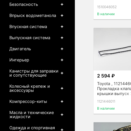
Безопасность
1510046052
В наличии
Впрыск водометанола
Впускная система
Выпускная система
Двигатель
Интерьер
Канистры для заправки
и сопутствующие
2 594 ₽
Toyota , 1121446
Колесный крепеж и
Прокладка клап
аксессуары
крышки выпуск 
Компрессор-киты
1121446011
В наличии
Масла и технические
жидкости
Одежда и спортивная