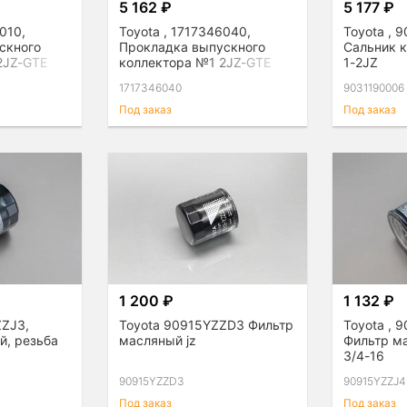
5 162 ₽
5 177 ₽
010,
Toyota , 1717346040,
Toyota , 
скного
Прокладка выпускного
Сальник 
2JZ-GTE
коллектора №1 2JZ-GTE
1-2JZ
1717346040
9031190006
Под заказ
Под заказ
1 200 ₽
1 132 ₽
ZZJ3,
Toyota 90915YZZD3 Фильтр
Toyota , 
й, резьба
масляный jz
Фильтр м
3/4-16
90915YZZD3
90915YZZJ4
Под заказ
Под заказ