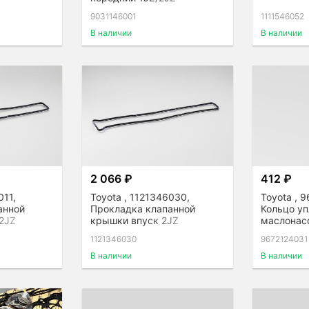
9031146001
1111546052
В наличии
В наличии
2 066 ₽
412 ₽
011,
Toyota , 1121346030,
Toyota , 
анной
Прокладка клапанной
Кольцо уп
2JZ
крышки впуск 2JZ
маслонасо
2JZ
1121346030
9672124031
В наличии
В наличии