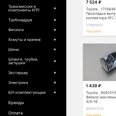
7 524 ₽
Трансмиссия и
Toyota , 1719846
компоненты КПП
Прокладка выпу
коллектора №2 
Турбонаддув
1719846010
Фитинги
Под заказ
Хомуты и крепеж
Шины
Шланги, трубки,
заглушки
Экстерьер
Электрика
1 439 ₽
Б/У комплектующие
Toyota , 90915Y
Фильтр масляны
3/4-16
Бренды
90915YZZJ3
Оплата
Под заказ