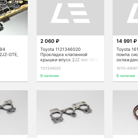
2 060 ₽
14 991 ₽
094
Toyota 1121346020
Toyota 16
2JZ-GTE,
Прокладка клапанной
помпа си
крышки впуск 2JZ non VVTi
охлажден
1121346020
16110-4909
В наличии
В наличии