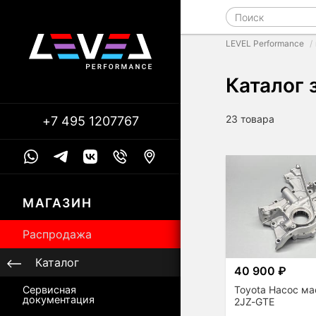
LEVEL Performance
Каталог 
23 товара
+7 495 1207767
МАГАЗИН
Распродажа
Каталог
40 900 ₽
Toyota Насос м
Сервисная
документация
2JZ-GTE