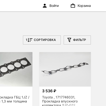
Войти
Корзина
1
СОРТИРОВКА
ФИЛЬТР
₽
3 536 ₽
окладка ГБЦ 1JZ /
Toyota , 1717746031,
 1,3 мм толщина
Прокладка впускного
коллектора 2JZ-GTE