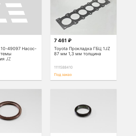
7 461 ₽
110-49097 Насос-
Toyota Прокладка ГБЦ 1JZ
стемы
87 мм 1,3 мм толщина
ия JZ
7
1111588410
Под заказ