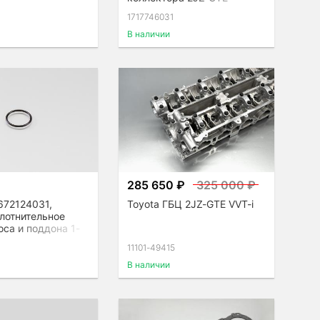
1717746031
В наличии
285 650 ₽
325 000 ₽
9672124031,
Toyota ГБЦ 2JZ-GTE VVT-i
лотнительное
са и поддона 1-
11101-49415
В наличии