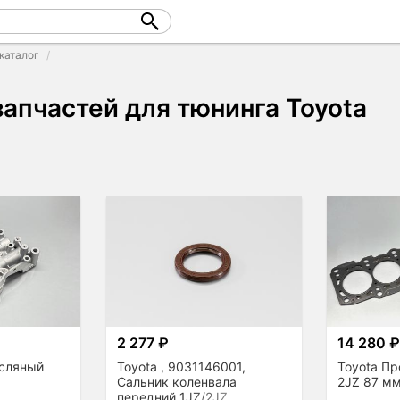
каталог
запчастей для тюнинга Toyota
2 277 ₽
14 280 
асляный
Toyota , 9031146001,
Toyota Пр
Сальник коленвала
2JZ 87 мм
передний 1JZ/2JZ