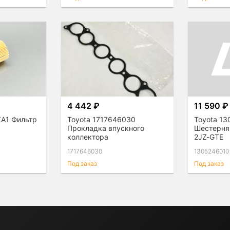
4 442 ₽
11 590 ₽
ZA1 Фильтр
Toyota 1717646030
Toyota 13
Прокладка впускного
Шестерня
коллектора
2JZ-GTE
1717646030
1305246010
Под заказ
Под заказ