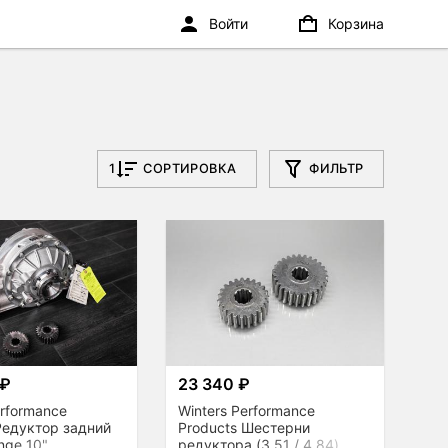
Войти
Корзина
1
СОРТИРОВКА
ФИЛЬТР
 ₽
23 340 ₽
erformance
Winters Performance
Редуктор задний
Products Шестерни
nge 10"
редуктора (3.51 / 4.84),