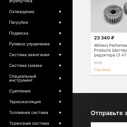
атрибутика
Охлаждение
Патрубки
Подвеска
23 340 ₽
Рулевое управление
Winters Performa
Products Шесте
Система зажигания
редуктора (3.49 
пара
8508
Система смазки
Под заказ
Специальный
инструмент
Сцепление
Термоизоляция
Отправьте 
Топливная система
Тормозная система