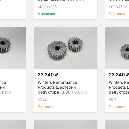
SR2944-35
SRP337-10-
В наличии
Под заказ
23 340 ₽
23 340 
nce
Winters Performance
Winters P
рни
Products Шестерни
Products
, пара
редуктора (3.00 / 5.665),
редуктора 
пара
пара
8534A
8515
Под заказ
Под заказ