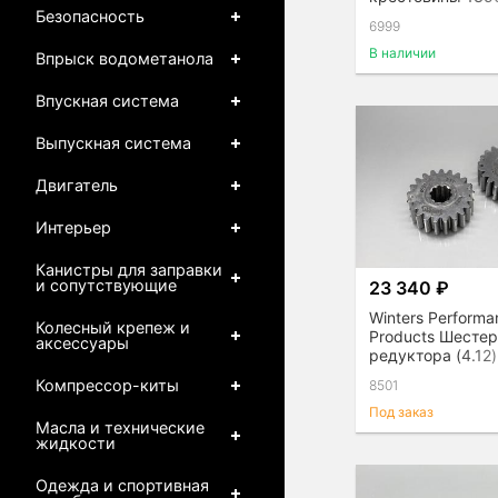
Безопасность
6999
В наличии
Впрыск водометанола
Впускная система
Выпускная система
Двигатель
Интерьер
Канистры для заправки
и сопутствующие
23 340 ₽
Winters Performa
Колесный крепеж и
Products Шесте
аксессуары
редуктора (4.12)
Компрессор-киты
8501
Под заказ
Масла и технические
жидкости
Одежда и спортивная