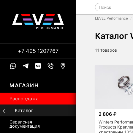
LEVEL Performance
Каталог 
11 товаров
+7 495 1207767
МАГАЗИН
Распродажа
Каталог
2 806 ₽
Winters Performa
Сервисная
документация
Products Крепле
крестовины 135