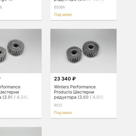
пара
6
8508A
Под заказ
₽
23 340 ₽
erformance
Winters Performance
 Шестерни
Products Шестерни
(3.91 / 4.34),
редуктора (3.69 / 4.60),
пара
8512
Под заказ