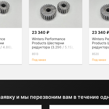
23 340 ₽
23 340 
nce
Winters Performance
Winters P
рни
Products Шестерни
Products
/ 4.86),
редуктора (3.296 / 5.15),
редуктора 
пара
пара
8513
8520
Под заказ
Под заказ
заявку и мы перезвоним вам в течение од