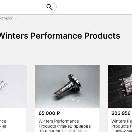
каталог
Winters Performance Products
65 000 ₽
603 956
nce
Winters Performance
Winters P
ние
Products Фланец привода
Products 
0
35 шлицов HD 930 style
Quick-cha