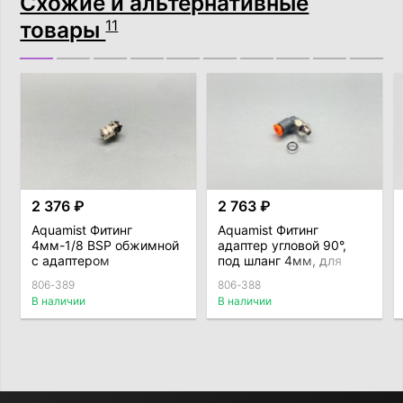
Схожие и альтернативные
товары
11
2 376 ₽
2 763 ₽
Aquamist Фитинг
Aquamist Фитинг
4мм-1/8 BSP обжимной
адаптер угловой 90°,
с адаптером
под шланг 4мм, для
форсунки
806-389
806-388
В наличии
В наличии