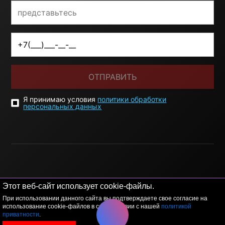
ОТПРАВИТЬ
Я принимаю условия
политики обработки
персональных данных
© 2026 LEVEL
+7 495 1207767
Этот веб-сайт использует cookie-файлы.
При использовании данного сайта вы подтверждаете свое согласие на
Данный сайт носит исключительно информационный
использование cookie-файлов в соответствии с нашей
политикой
характер, и ни при каких условиях, информационные
приватности
.
материалы и цены, размещенные на сайте, не являются