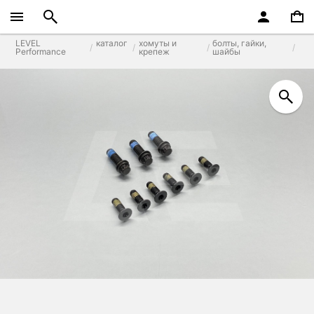
LEVEL
каталог
хомуты и
болты, гайки,
Performance
крепеж
шайбы