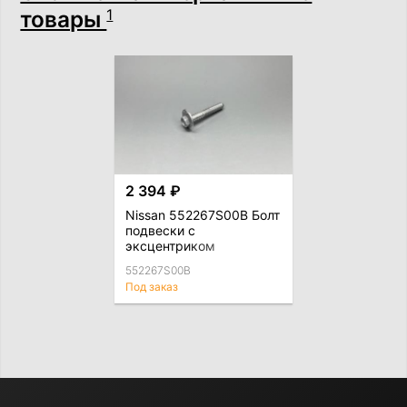
товары
1
2 394 ₽
Nissan 552267S00B Болт
подвески с
эксцентриком
552267S00B
Под заказ