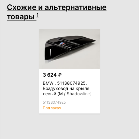
Схожие и альтернативные
товары
1
3 624 ₽
BMW , 51138074925,
Воздуховод на крыле
левый (M / Shadowline)
51138074925
Под заказ