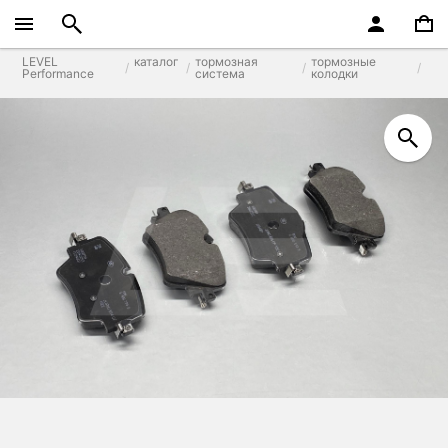
LEVEL
каталог
тормозная
тормозные
Performance
система
колодки