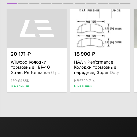
20 171 ₽
18 900 ₽
Wilwood Колодки
HAWK Performance
тормозные , BP-10
Колодки тормозные
Street Performance 6 pot
передние, Super Duty
тип 6617
Ford F150
150-9488K
HB672P.714
В наличии
В наличии