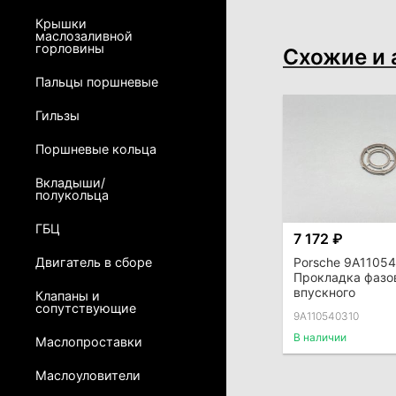
Крышки
маслозаливной
горловины
Схожие и 
Пальцы поршневые
Гильзы
Поршневые кольца
Вкладыши/
полукольца
ГБЦ
7 172 ₽
Porsche 9A1105
Двигатель в сборе
Прокладка фазо
впускного
Клапаны и
сопутствующие
9A110540310
В наличии
Маслопроставки
Маслоуловители