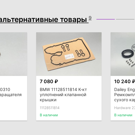
альтернативные товары
9
7 080 ₽
10 240 
40310
BMW 11128511814 К-кт
Dailey Eng
вращателя
уплотнений клапанной
Ремкомпл
крышки
сухого ка
комплект
11128511814
Hardware 2
В наличии
В наличии