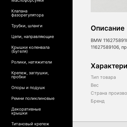
Маслофорсунки
Клапана
фазорегулятора
Трубки, шланги
Описание
Цепи, направляющие
BMW 1162758910
11627589106, п
Крышки коленвала
(Бугеля)
Ролики, натяжители
Характер
Крепеж, заглушки,
пробки
Тип товара
Вес
Опоры и подушк
Страна произв
Ремни поликлиновые
Бренд
Декоративные
крышки
Титановый крепеж