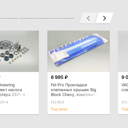
₽
6 995 ₽
9 
ineering
Fel-Pro Прокладки
VA
ект насоса
клапанных крышек Big
со
ртера 2321-4,
Block Chevy, комплект
321-4
FEL1635
07L
Под заказ
Под