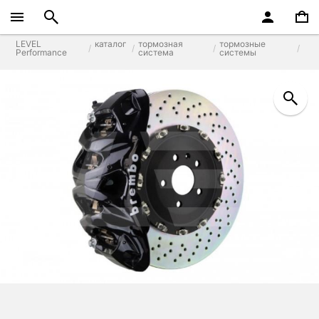
LEVEL
каталог
тормозная
тормозные
Performance
система
системы