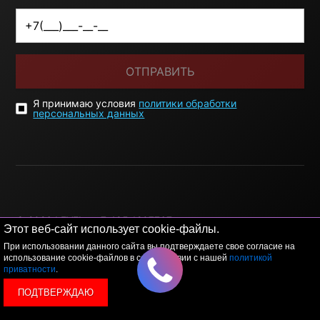
ОТПРАВИТЬ
Я принимаю условия
политики обработки
персональных данных
© 2026 LEVEL
+7 495 1207767
Этот веб-сайт использует cookie-файлы.
При использовании данного сайта вы подтверждаете свое согласие на
Данный сайт носит исключительно информационный
использование cookie-файлов в соответствии с нашей
политикой
характер, и ни при каких условиях, информационные
приватности
.
материалы и цены, размещенные на сайте, не являются
публичной офертой, определяемой положениями Статьи
ПОДТВЕРЖДАЮ
437 Гражданского кодекса РФ.