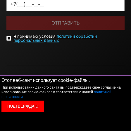
ОТПРАВИТЬ
Я принимаю условия
политики обработки
персональных данных
Этот веб-сайт использует cookie-файлы.
При использовании данного сайта вы подтверждаете свое согласие на
© 2026 LEVEL
+7 495 1207767
использование cookie-файлов в соответствии с нашей
политикой
приватности
.
Данный сайт носит исключительно информационный
ПОДТВЕРЖДАЮ
характер, и ни при каких условиях, информационные
материалы и цены, размещенные на сайте, не являются
публичной офертой, определяемой положениями Статьи
437 Гражданского кодекса РФ.