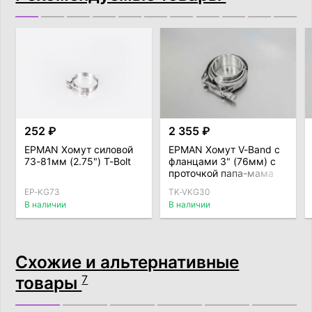
252 ₽
2 355 ₽
EPMAN Хомут силовой
EPMAN Хомут V-Band с
73-81мм (2.75") T-Bolt
фланцами 3" (76мм) с
проточкой папа-мама
EP-KG73
TK-VKG30
В наличии
В наличии
Схожие и альтернативные
товары
7