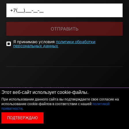
ОТПРАВИТЬ
Я принимаю условия
политики обработки
персональных данных
© 2026 LEVEL
+7 495 1207767
Этот веб-сайт использует cookie-файлы.
При использовании данного сайта вы подтверждаете свое согласие на
Данный сайт носит исключительно информационный
использование cookie-файлов в соответствии с нашей
политикой
характер, и ни при каких условиях, информационные
приватности
.
материалы и цены, размещенные на сайте, не являются
публичной офертой, определяемой положениями Статьи
ПОДТВЕРЖДАЮ
437 Гражданского кодекса РФ.