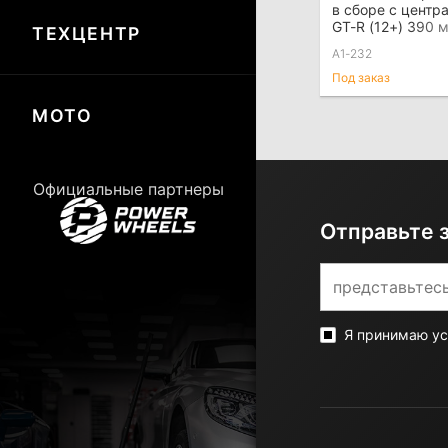
в сборе с центр
GT-R (12+) 390 
ТЕХЦЕНТР
A1-232
Под заказ
МОТО
Официальные партнеры
Отправьте 
Я принимаю у