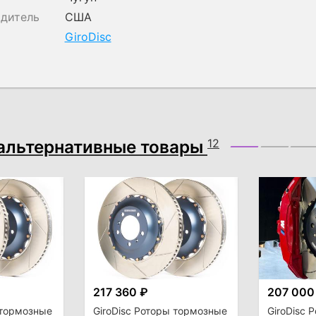
одитель
США
GiroDisc
альтернативные товары
12
217 360 ₽
207 000
 тормозные
GiroDisc Роторы тормозные
GiroDisc 