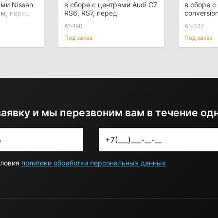
ами Nissan
в сборе с центрами Audi C7
в сборе с
мм, перед
RS6, RS7, перед
conversio
M4 G8X, 
A1-190
A1-322
Под заказ
Под заказ
заявку и мы перезвоним вам в течение од
словия
политики обработки персональных данных