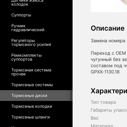
Датчики износа
колодок
Суппорты
Ручник
Описание
гидравлический
Замена номера 
Регуляторы
тормозного усилия
Переход с OEM 
Ремкомплекты
чугунный без з
суппортов
составом под ч
Тормозная система
GPXX-1130.18
прочее
Тормозные системы
Характер
Тормозные диски
Тип товара
Тормозные колодки
Габариты упако
Тормозные шланги
Вес
Материал