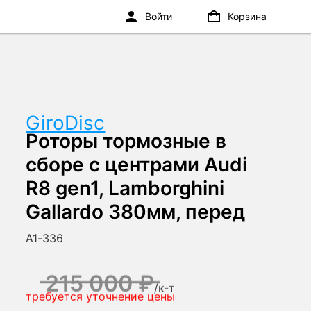
Войти
Корзина
GiroDisc
Роторы тормозные в
сборе с центрами Audi
R8 gen1, Lamborghini
Gallardo 380мм, перед
A1-336
215 000 ₽
/
к-т
требуется уточнение цены