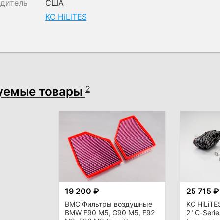
одитель
США
KC HiLiTES
уемые товары
2
19 200 ₽
25 715 ₽
BMC Фильтры воздушные
KC HiLiT
BMW F90 M5, G90 M5, F92
2" C-Serie