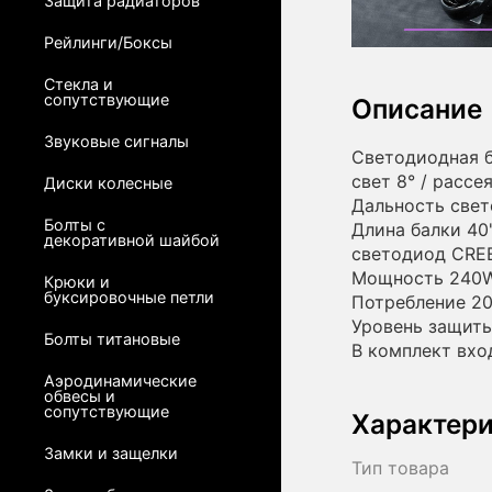
Защита радиаторов
Рейлинги/Боксы
Стекла и
сопутствующие
Описание
Звуковые сигналы
Светодиодная 
свет 8° / рассе
Диски колесные
Дальность свет
Болты с
Длина балки 40
декоративной шайбой
светодиод CRE
Мощность 240
Крюки и
буксировочные петли
Потребление 20
Уровень защиты
Болты титановые
В комплект вхо
Аэродинамические
обвесы и
сопутствующие
Характер
Замки и защелки
Тип товара