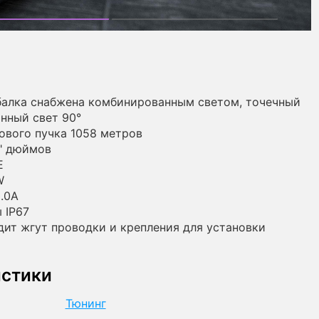
балка снабжена комбинированным светом, точечный
янный свет 90°
ового пучка 1058 метров
" дюймов
E
W
.0А
 IP67
дит жгут проводки и крепления для установки
истики
Тюнинг