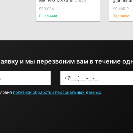
M8, F93 M8 Gran Coupe,
(дополнит
комплект
комплект
FB01034
KC #0519
В наличии
Под заказ
заявку и мы перезвоним вам в течение од
словия
политики обработки персональных данных