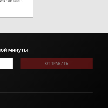
ельный свет),
ной минуты
ОТПРАВИТЬ