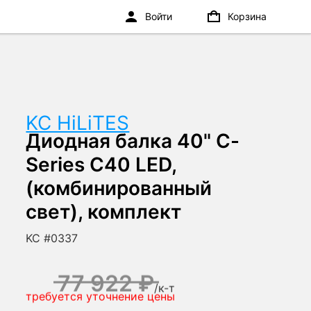
Войти
Корзина
KC HiLiTES
Диодная балка 40" C-
Series C40 LED,
(комбинированный
свет), комплект
KC #0337
77 922 ₽
/
к-т
требуется уточнение цены