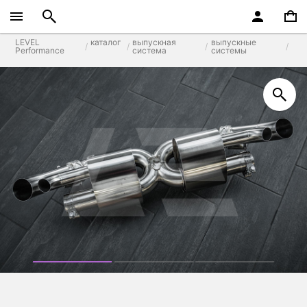
LEVEL
каталог
выпускная
выпускные
Performance
система
системы