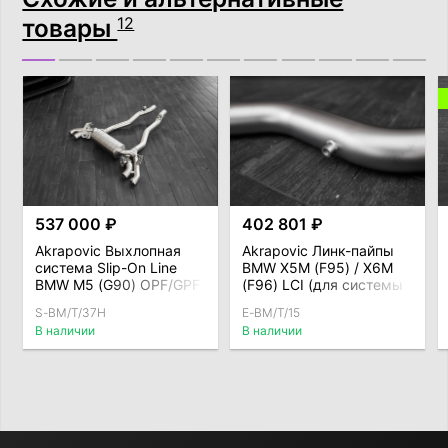
товары
12
537 000 ₽
402 801 ₽
Akrapovic Выхлопная
Akrapovic Линк-пайпы
система Slip-On Line
BMW X5M (F95) / X6M
BMW M5 (G90) OPF/GPF
(F96) LCI (для системы
(без насадок)
S-BM/T/35H)
S-BM/T/37H
E-BM/T/15
В наличии
В наличии