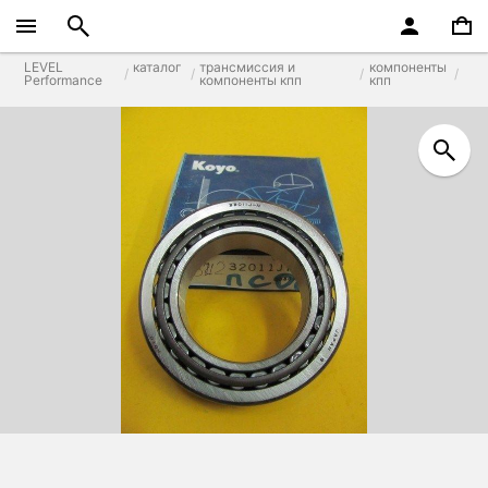
LEVEL
каталог
трансмиссия и
компоненты
Performance
компоненты кпп
кпп