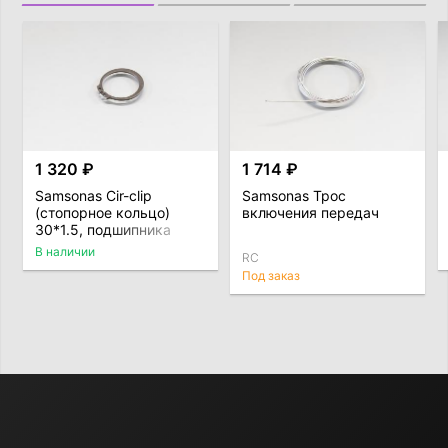
1 320 ₽
1 714 ₽
Samsonas Cir-clip
Samsonas Трос
(стопорное кольцо)
включения передач
30*1.5, подшипника
промежеточного вала
В наличии
RC
Под заказ