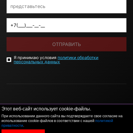
ОТПРАВИТЬ
Я принимаю условия
политики обработки
персональных данных
© 2026 LEVEL
+7 495 1207767
Этот веб-сайт использует cookie-файлы.
При использовании данного сайта вы подтверждаете свое согласие на
Данный сайт носит исключительно информационный
использование cookie-файлов в соответствии с нашей
политикой
характер, и ни при каких условиях, информационные
приватности
.
материалы и цены, размещенные на сайте, не являются