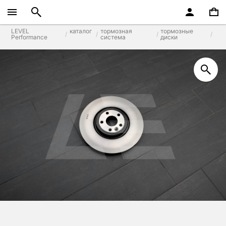
LEVEL
каталог
тормозная
тормозные
Performance
система
диски