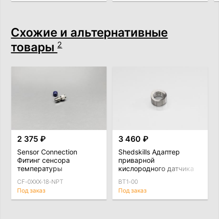
Схожие и альтернативные
товары
2
2 375 ₽
3 460 ₽
Sensor Connection
Shedskills Адаптер
Фитинг сенсора
приварной
температуры
кислородного датчика
выхлопных газов / EGT
(лямбда-зонда)
CF-0XXX-18-NPT
BT1-00
EP series
М18*1,5мм, Ti
Под заказ
Под заказ