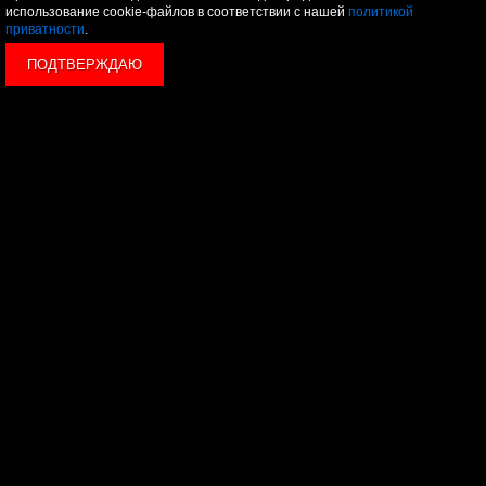
использование cookie-файлов в соответствии с нашей
политикой
приватности
.
ПОДТВЕРЖДАЮ
© 2026 LEVEL
+7 495 1207767
Данный сайт носит исключительно информационный
характер, и ни при каких условиях, информационные
материалы и цены, размещенные на сайте, не являются
публичной офертой, определяемой положениями Статьи
437 Гражданского кодекса РФ.
Политика конфиденциальности
Пользовательское
соглашение