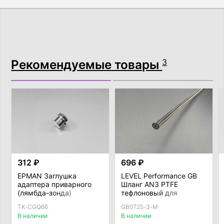
Рекомендуемые товары
3
312 ₽
696 ₽
EPMAN Заглушка
LEVEL Performance GB
адаптера приварного
Шланг AN3 PTFE
(лямбда-зонда)
тефлоновый для
М18*1,5мм (папа)
тормозной системы
TK-CGQ66
GB0725-3-M
армированный
В наличии
В наличии
(внутренний D = 3,8мм)