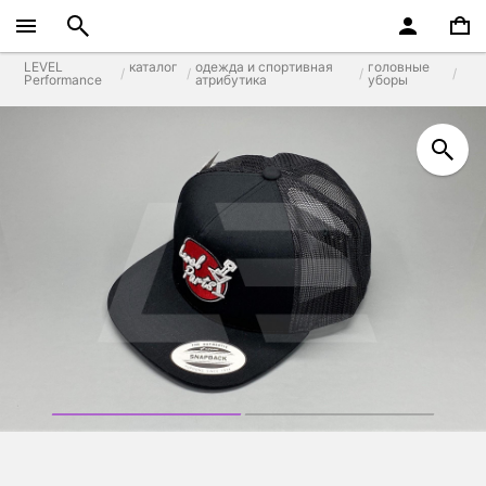
LEVEL
каталог
одежда и спортивная
головные
Performance
атрибутика
уборы