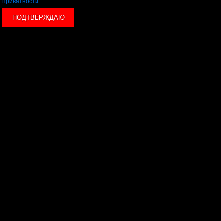
приватности
.
ПОДТВЕРЖДАЮ
© 2026 LEVEL
+7 495 1207767
Данный сайт носит исключительно информационный
характер, и ни при каких условиях, информационные
материалы и цены, размещенные на сайте, не являются
публичной офертой, определяемой положениями Статьи
437 Гражданского кодекса РФ.
Политика конфиденциальности
Пользовательское
соглашение