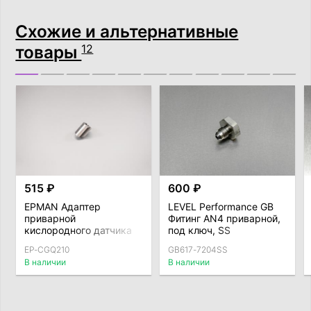
Схожие и альтернативные
товары
12
515 ₽
600 ₽
EPMAN Адаптер
LEVEL Performance GB
приварной
Фитинг AN4 приварной,
кислородного датчика
под ключ, SS
(лямбда-зонда)
EP-CGQ210
GB617-7204SS
М18*1,5мм 45°, SS
В наличии
В наличии