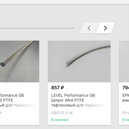
857 ₽
79
formance GB
LEVEL Performance GB
EP
3 PTFE
Шланг AN4 PTFE
ва
ый для тормозной
тефлоновый для тормозной
армированный
системы армированный
M
GB0725-4-M
EP-
ий D = 3,8мм)
(внутренний D = 5,6мм)
В наличии
В н