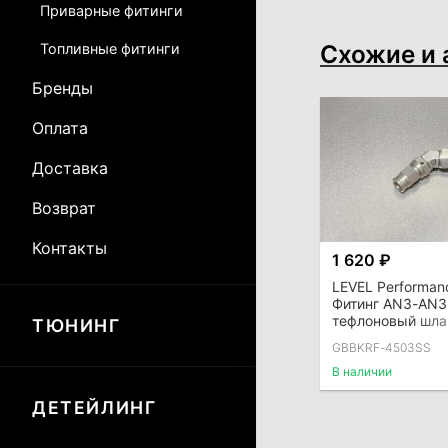
Приварные фитинги
Схожие и 
Топливные фитинги
Бренды
Оплата
Доставка
Возврат
Контакты
1 620 ₽
LEVEL Performan
Фитинг AN3-AN3 
тефлоновый шла
ТЮНИНГ
GBBKRF-4503SS
В наличии
ДЕТЕЙЛИНГ