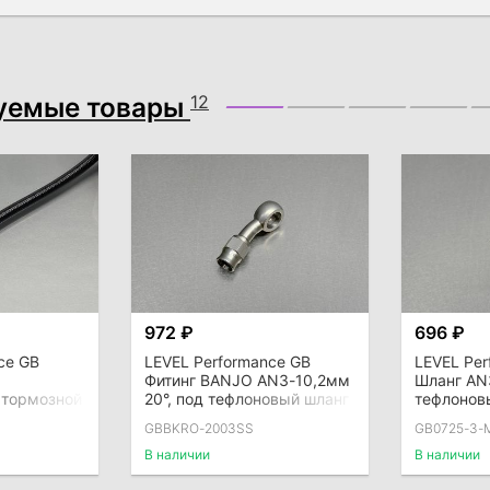
уемые товары
12
972 ₽
696 ₽
ce GB
LEVEL Performance GB
LEVEL Per
Фитинг BANJO AN3-10,2мм
Шланг AN
 тормозной
20°, под тефлоновый шланг
тефлонов
ованный
PTFE, SS
системы 
GBBKRO-2003SS
GB0725-3-
 3,8мм),
(внутренн
В наличии
В наличии