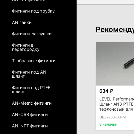
Фитинги под трубку
AN гайки
Рекоменд
Фитинги-заглушки
Фитинги в
перегородку
Т-образные фитинги
Фитинги под AN
шланг
Фитинги под PTFE
634 ₽
шланг
LEVEL Performan
AN-Metric фитинги
Шланг AN3 PTFE
тефлоновый для
системы армир
AN-ORB фитинги
GB0725B-03-M
(внутренний D =
черный
В наличии
AN-NPT фитинги