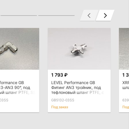
1 793 ₽
1 
formance GB
LEVEL Performance GB
XRP
3-AN3 90°, под
Фитинг AN3 тройник, под
шл
ый шланг PTFE, SS
тефлоновый шланг PTFE, с
крепежом, SS
03SS
GB5132-03SS
639
Под заказ
Под