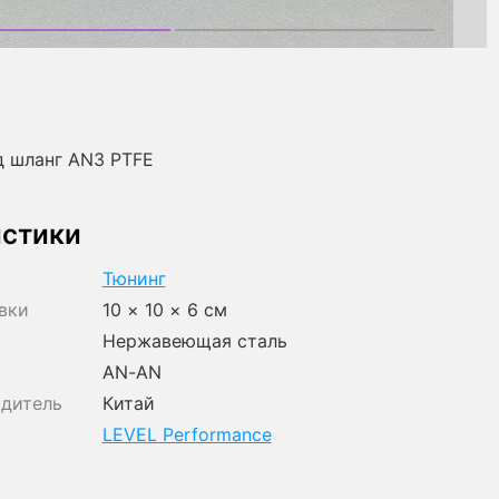
д шланг AN3 PTFE
истики
Тюнинг
вки
10 × 10 × 6 см
Нержавеющая сталь
AN-AN
одитель
Китай
LEVEL Performance