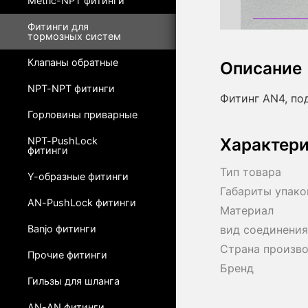
Metric-NPT фитинги
Фитинги для
тормозных систем
Клапаны обратные
Описание
NPT-NPT фитинги
Фитинг AN4, по
Горловины приварные
Характер
NPT-PushLock
фитинги
Тип товара
Y-образные фитинги
Габариты упако
AN-PushLock фитинги
Материал
Banjo фитинги
вид соединения
Страна произв
Прочие фитинги
Бренд
Гильзы для шланга
AN-AN фитинги