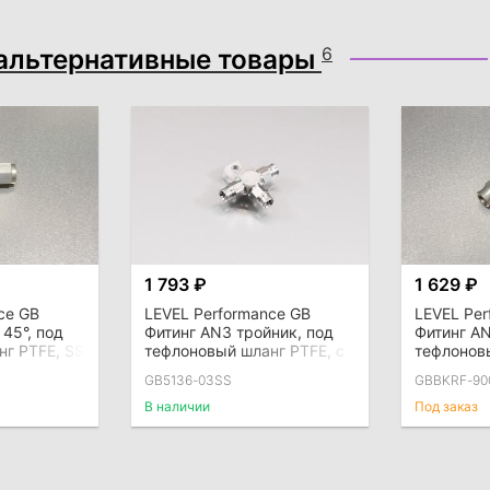
альтернативные товары
6
1 793 ₽
1 629 ₽
ce GB
LEVEL Performance GB
LEVEL Per
45°, под
Фитинг AN3 тройник, под
Фитинг AN
нг PTFE, SS
тефлоновый шланг PTFE, с
тефлонов
крепежом, SS
GB5136-03SS
GBBKRF-90
В наличии
Под заказ